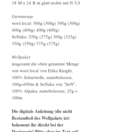
18 M x 24 R in glatt rechts mit N 5,0
Garnmenge
wool local: 300g (300g) 300g (300g)
400g (400g) 400g (400g)
SoNaka: 250g (275g) 300g (325g)
350g (350g) 375g (375g)
Wollpaket
insgesamt die oben genannte Menge
von wool local von Erika Knight,
100% Schurwolle, naturbelassen,
100g=450m & SoNaka von "SoN",
100% Alpaka, naturbelassen, 25g =
100m
Die digitale Anleitung (die nicht
Bestandteil des Wollpakets ist)
bekommt ihr direkt bei der
Designerin! Bitte oben im Text auf