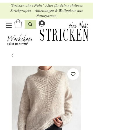
"Stricken ohne Naht" Alles für dein nahtloses
Strickprojekt – Anleitungen & Wollpakete aus
Naturgarnen