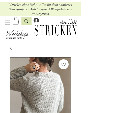
"Stricken ohne Naht" Alles für dein nahtloses
Strickprojekt – Anleitungen & Wollpakete aus
Naturgarnen