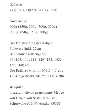
Grössen
xs (s ,m, l, xl)(2xl, 3xl, 4xl, 5xl)
Garnmenge
400g (450g, 500g, 500g, 550g)
(600g, 650g, 750g, 800g)
Der Brustumfang des fertigen
Pullovers (inkl. 22cm
Bequemlichkeitszugabe):
96 (103, 111, 118, 126)(134, 145,
152, 160) cm
Der Pullover wird mit N 3,5-4,0 und
4,0-4,5 gestrickt, MaPro: 21M x 28R
Wollpaket
insgesamt die oben genannte Menge
von Origin von Sesia, 70% Bio-
Schurwolle & 30% Alpaka, GOTS