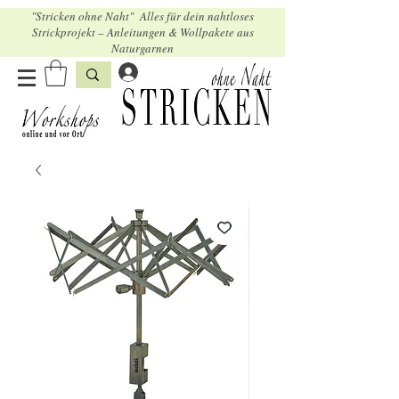
"Stricken ohne Naht" Alles für dein nahtloses
Strickprojekt – Anleitungen & Wollpakete aus
Naturgarnen