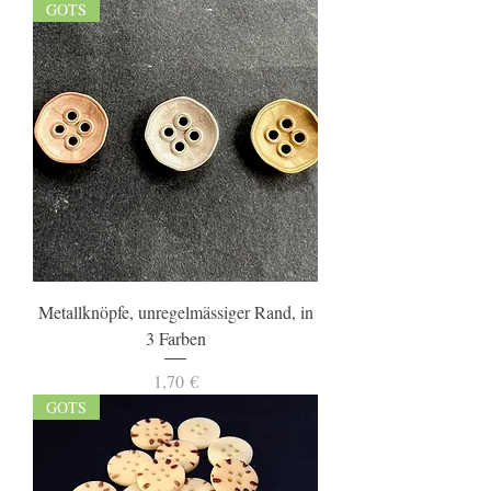
GOTS
Metallknöpfe, unregelmässiger Rand, in
3 Farben
Preis
1,70 €
GOTS