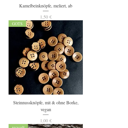
Kamelbeinknöpfe, meliert, ab
Preis
1,50 €
GOTS
Steinnussknöpfe, mit & ohne Borke,
vegan
Preis
1,00 €
recycelt