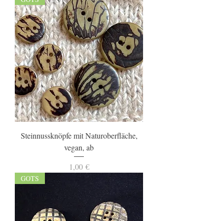
Steinnussknöpfe mit Naturoberfläche,
vegan, ab
Preis
1,00 €
GOTS