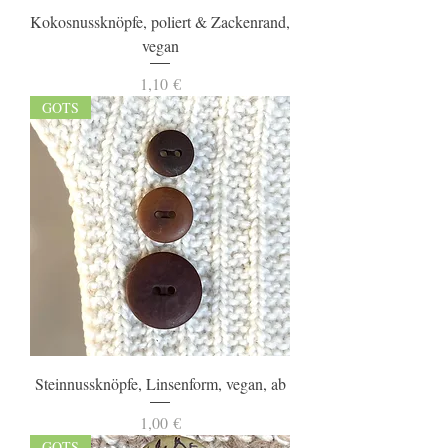
Kokosnussknöpfe, poliert & Zackenrand,
vegan
Preis
1,10 €
GOTS
Steinnussknöpfe, Linsenform, vegan, ab
Preis
1,00 €
GOTS