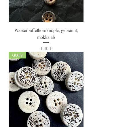
Wasserbüffelhornknöpfe, gebrannt,
mokka ab
Preis
1,40 €
GOTS