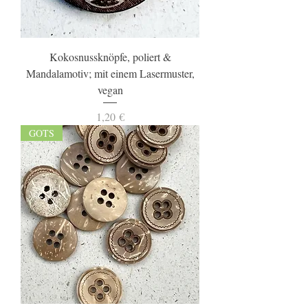
Kokosnussknöpfe, poliert &
Mandalamotiv; mit einem Lasermuster,
vegan
Preis
1,20 €
GOTS