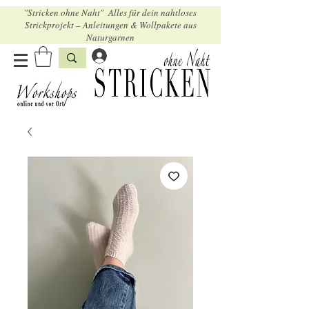
"Stricken ohne Naht" Alles für dein nahtloses
Strickprojekt – Anleitungen & Wollpakete aus
Naturgarnen