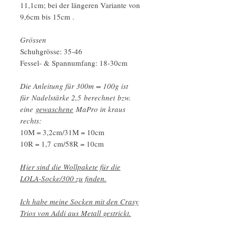
11,1cm; bei der längeren Variante von
9,6cm bis 15cm .
Grössen
Schuhgrösse: 35-46
Fessel- & Spannumfang: 18-30cm
Die Anleitung für 300m = 100g ist
für Nadelstärke 2,5 berechnet bzw.
eine
gewaschene
MaPro in kraus
rechts:
10M = 3,2cm/31M = 10cm
10R = 1,7 cm/58R = 10cm
H
ier sind die Wollpakete für die
LOLA-Socke/300 zu finden.
Ich habe meine Socken mit den Crasy
Trios von Addi aus Metall gestrickt.