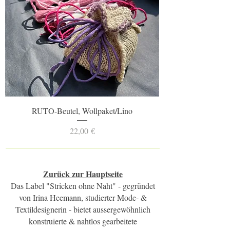
RUTO-Beutel, Wollpaket/Lino
Preis
22,00 €
Zurück zur Hauptseite
Das Label "Stricken ohne Naht" - gegründet
von Irina Heemann, studierter Mode- &
Textildesignerin - bietet aussergewöhnlich
konstruierte & nahtlos gearbeitete