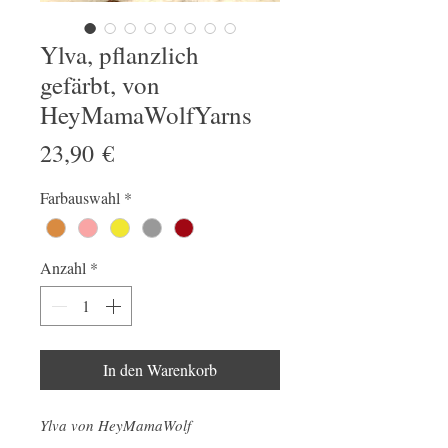
Ylva, pflanzlich
gefärbt, von
HeyMamaWolfYarns
Preis
23,90 €
Farbauswahl
*
Anzahl
*
In den Warenkorb
Ylva von HeyMamaWolf