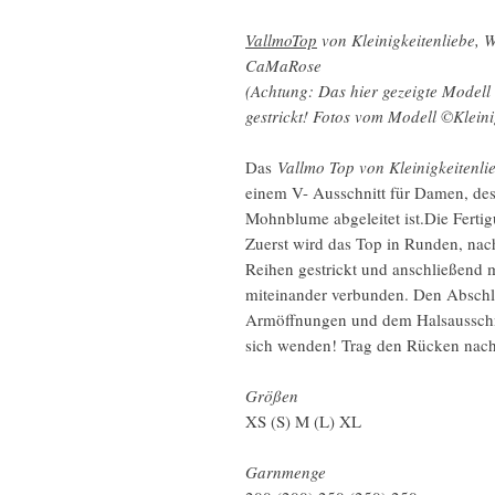
VallmoTop
von Kleinigkeitenliebe,
CaMaRose
(Achtung: Das hier gezeigte Model
gestrickt! Fotos vom Modell ©Kleini
Das
Vallmo Top von Kleinigkeitenli
einem V- Ausschnitt für Damen, d
Mohnblume abgeleitet ist.Die Ferti
Zuerst wird das Top in Runden, nac
Reihen gestrickt und anschließend 
miteinander verbunden. Den Abschl
Armöffnungen und dem Halsausschnit
sich wenden! Trag den Rücken nach
Größen
XS (S) M (L) XL
Garnmenge