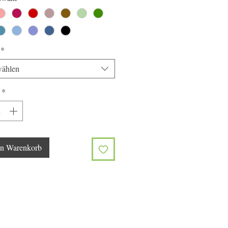
*
ählen
*
en Warenkorb