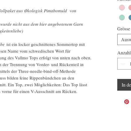
 Wollpaket aus Økologisk Pimabomuld von
l wurde nicht aus dem hier angebotenem Garn
Grösse
gkeitenliebe)
Ausw
ebe
ist ein locker geschnittenes Sommertop mit
essen Name vom schwedischen Wort für
Anzahl
gung des Vallmo Tops erfolgt von unten nach oben.
h der Trennung von Vorder- und Rückenteil in
mittels der Three-needle-bind-off-Methode
uss bilden feine Rippenbündchen an den
t. Ein Top, zwei Möglichkeiten: Das Top lässt
In d
 vorne für einen V-Ausschnitt am Rücken.