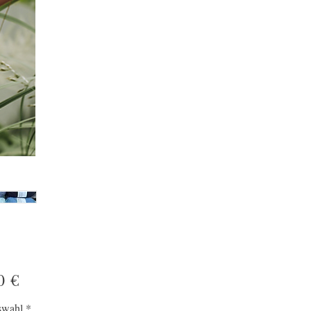
Preis
0 €
swahl
*