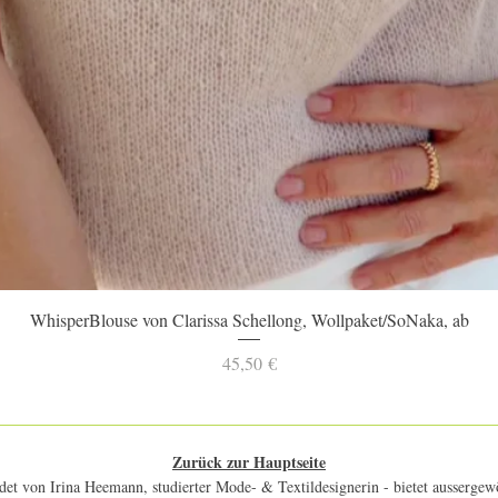
Schnellansicht
WhisperBlouse von Clarissa Schellong, Wollpaket/SoNaka, ab
Preis
45,50 €
Zurück zur Hauptseite
et von Irina Heemann, studierter Mode- & Textildesignerin - bietet aussergewö