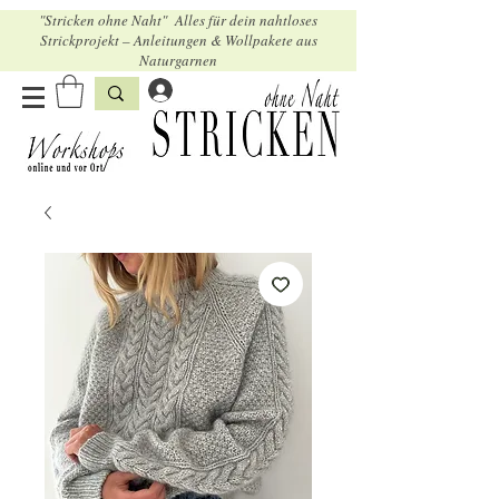
"Stricken ohne Naht" Alles für dein nahtloses
Strickprojekt – Anleitungen & Wollpakete aus
Naturgarnen