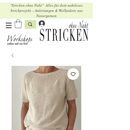
"Stricken ohne Naht" Alles für dein nahtloses
Strickprojekt – Anleitungen & Wollpakete aus
Naturgarnen