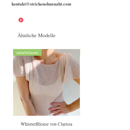
kontakt@strickenohnenaht.com
Ähnliche Modelle
naturbelassen
GOTS
WhisperBlouse von Clarissa
Kokosnussknöpfe, poli