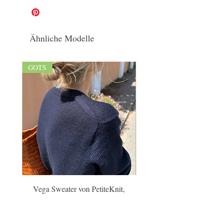
Ähnliche Modelle
GOTS
GOTS/naturbelassen
Vega Sweater von PetiteKnit,
Fold Wrap von Anne Ve
Wollpaket/Origin, ab
Wollpaket/SoNaka & Se
Preis
78,00 €