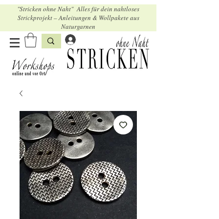
"Stricken ohne Naht" Alles für dein nahtloses
Strickprojekt – Anleitungen & Wollpakete aus
Naturgarnen