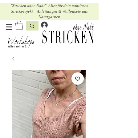
"Stricken ohne Naht" Alles für dein nahtloses
Strickprojekt – Anleitungen & Wollpakete aus
Naturgarnen