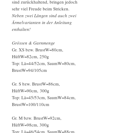
sind zurückhaltend, bringen jedoch
sehr viel Freude beim Stricken.
Neben zwei Längen sind auch zwei
Ärmelvarianten in der Anleitung
enthalten!
Grössen & Garnmenge
Gr. XS bzw. BrustW=80cm,
HüftW=82cm, 250g
Top: Lä=44/52cm, SaumW=80cm,
BrustW=94/105cm
Gr. S bzw. BrustW=86cm,
HüftW=90cm, 300g
Top: Lä=45/53cm, SaumW=84cm,
BrustW=100/110cm
Gr. M bzw. BrustW=92cm,
HüftW=98cm, 300g
Top: Lä=46/54cm, SaumW=88cm,