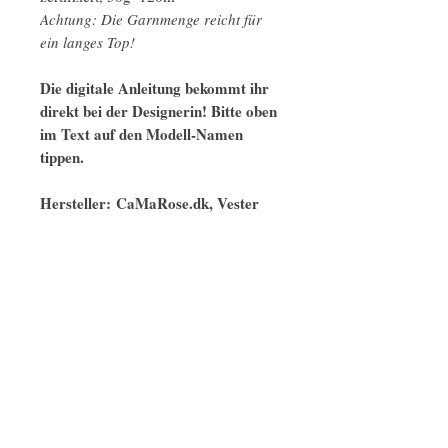
Achtung: Die Garnmenge reicht für
ein langes Top!
Die digitale Anleitung bekommt ihr
direkt bei der Designerin! Bitte oben
im Text auf den Modell-Namen
tippen.
Hersteller: CaMaRose.dk, Vester
Kirkestræde 3, 8900 Randers C,
Dänemark, info@camarose.dk
Ähnliche Modelle
naturbelassen
GOTS