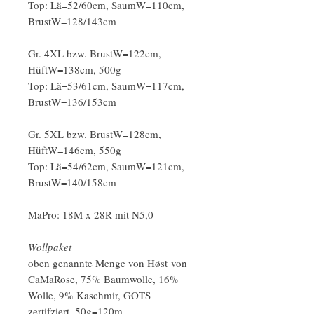
Top: Lä=52/60cm, SaumW=110cm,
BrustW=128/143cm
Gr. 4XL bzw. BrustW=122cm,
HüftW=138cm, 500g
Top: Lä=53/61cm, SaumW=117cm,
BrustW=136/153cm
Gr. 5XL bzw. BrustW=128cm,
HüftW=146cm, 550g
Top: Lä=54/62cm, SaumW=121cm,
BrustW=140/158cm
MaPro: 18M x 28R mit N5,0
Wollpaket
oben genannte Menge von Høst von
CaMaRose, 75% Baumwolle, 16%
Wolle, 9% Kaschmir, GOTS
zertifziert, 50g=120m