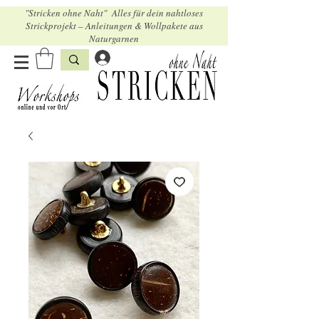
"Stricken ohne Naht" Alles für dein nahtloses
Strickprojekt – Anleitungen & Wollpakete aus
Naturgarnen