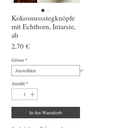
Kokosnussstegknöpfe
mit Echthorn, Intarsie,
ab
Preis
2,70 €
Grösse
*
Anzahl
*
In den Warenkorb