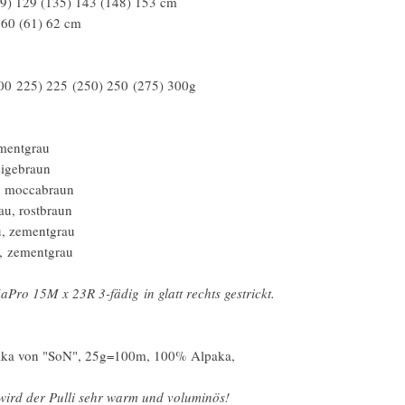
19) 129 (135) 143 (148) 153 cm
 60 (61) 62 cm
200 225) 225 (250) 250 (275) 300g
ementgrau
eigebraun
, moccabraun
u, rostbraun
, zementgrau
, zementgrau
Pro 15M x 23R 3-fädig in glatt rechts gestrickt.
aka von "SoN", 25g=100m, 100% Alpaka,
wird der Pulli sehr warm und voluminös!