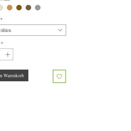
*
ählen
*
en Warenkorb