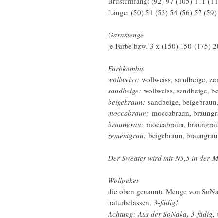
Brustumfang: (92) 97 (105) 111 (1
Länge: (50) 51 (53) 54 (56) 57 (59)
Garnmenge
je Farbe bzw. 3 x (150) 150 (175) 
Farbkombis
wollweiss:
wollweiss, sandbeige, z
sandbeige:
wollweiss, sandbeige, b
beigebraun:
sandbeige, beigebraun
moccabraun:
moccabraun, braungra
braungrau:
moccabraun, braungrau
zementgrau:
beigebraun, braungrau
Der Sweater wird mit N5,5 in der Ma
Wollpaket
die oben genannte Menge von SoN
naturbelassen,
3-fädig!
Achtung: Aus der SoNaka, 3-fädig, 