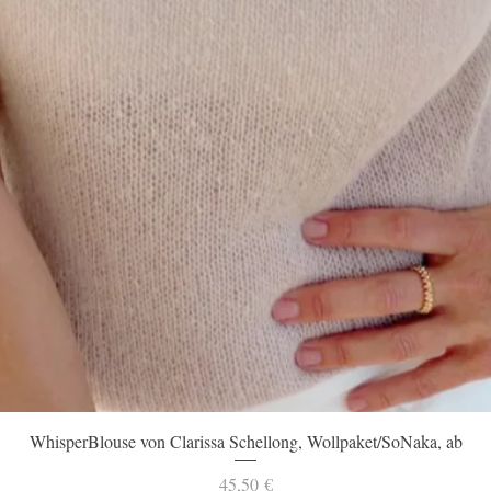
Schnellansicht
WhisperBlouse von Clarissa Schellong, Wollpaket/SoNaka, ab
Preis
45,50 €