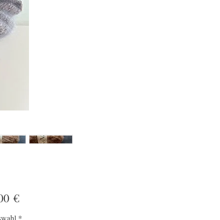
Preis
00 €
swahl
*