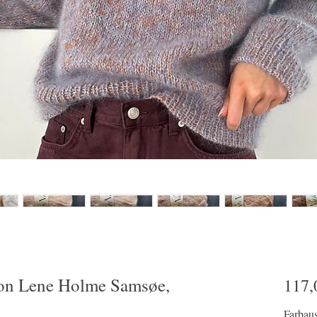
von Lene Holme Samsøe,
117,
Farbau