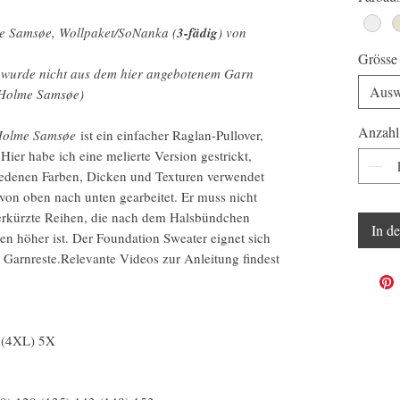
 Samsøe, Wollpaket/SoNanka (
3-fädig
) von
Grösse
l wurde nicht aus dem hier angebotenem Garn
Ausw
 Holme Samsøe)
Anzahl
 Holme Samsøe
ist ein einfacher Raglan-Pullover,
ier habe ich eine melierte Version gestrickt,
iedenen Farben, Dicken und Texturen verwendet
von oben nach unten gearbeitet. Er muss nicht
rkürzte Reihen, die nach dem Halsbündchen
In d
ten höher ist. Der Foundation Sweater eignet sich
r Garnreste.Relevante Videos zur Anleitung findest
 (4XL) 5X