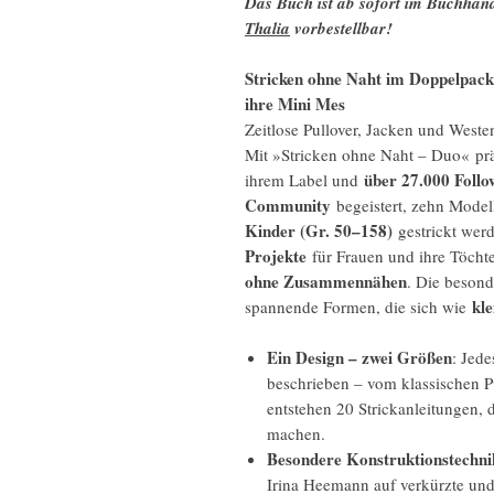
Das Buch ist ab sofort im Buchhan
Thalia
vorbestellbar!
Stricken ohne Naht im Doppelpack
ihre Mini Mes
Zeitlose Pullover, Jacken und Weste
Mit »Stricken ohne Naht – Duo« prä
über 27.000 Follo
ihrem Label und
Community
begeistert, zehn Modell
Kinder (Gr. 50–158)
gestrickt wer
Projekte
für Frauen und ihre Töchte
ohne Zusammennähen
. Die besond
kle
spannende Formen, die sich wie
Ein Design – zwei Größen
: Jed
beschrieben – vom klassischen P
entstehen 20 Strickanleitungen, 
machen.
Besondere Konstruktionstechni
Irina Heemann auf verkürzte und