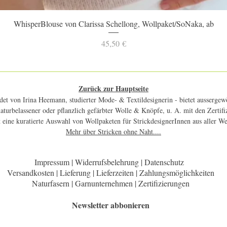
Schnellansicht
WhisperBlouse von Clarissa Schellong, Wollpaket/SoNaka, ab
Preis
45,50 €
Zurück zur Hauptseite
et von Irina Heemann, studierter Mode- & Textildesignerin - bietet aussergewö
 naturbelassener oder pflanzlich gefärbter Wolle & Knöpfe, u. A. mit den Zerti
 eine kuratierte Auswahl von Wollpaketen für StrickdesignerInnen aus aller W
Mehr über Stricken ohne Naht....
Impressum | Widerrufsbelehrung | Datenschutz
Versandkosten | Lieferung | Lieferzeiten | Zahlungsmöglichkeiten
Naturfasern | Garnunternehmen | Zertifizierungen
Newsletter abbonieren