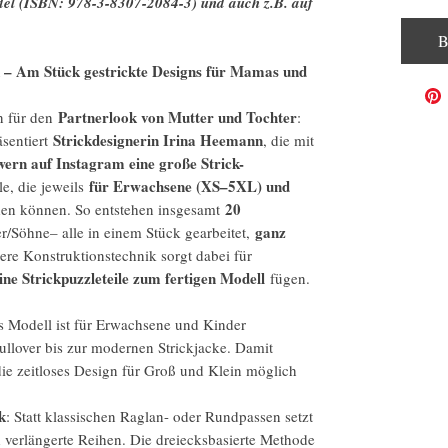
del (ISBN: 978-3-8307-2084-3) und auch z.B. auf
B
 – Am Stück gestrickte Designs für Mamas und
Partnerlook von Mutter und Tochter
n für den
:
Strickdesignerin Irina Heemann
sentiert
, die mit
wern auf Instagram eine große Strick-
für Erwachsene (XS–5XL) und
e, die jeweils
20
den können. So entstehen insgesamt
ganz
r/Söhne– alle in einem Stück gearbeitet,
ere Konstruktionstechnik sorgt dabei für
ine Strickpuzzleteile zum fertigen Modell
fügen.
es Modell ist für Erwachsene und Kinder
ullover bis zur modernen Strickjacke. Damit
die zeitloses Design für Groß und Klein möglich
k
: Statt klassischen Raglan- oder Rundpassen setzt
 verlängerte Reihen. Die dreiecksbasierte Methode